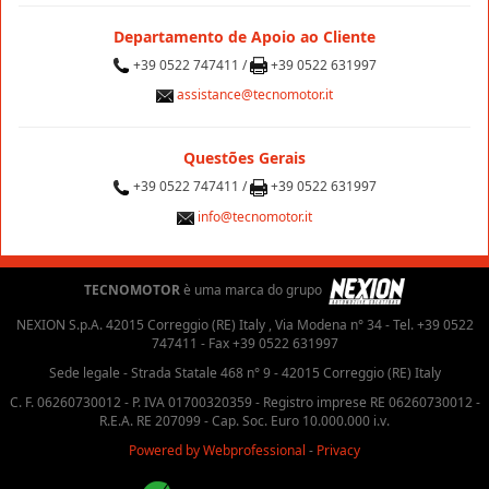
Departamento de Apoio ao Cliente
+39 0522 747411 /
+39 0522 631997
assistance@tecnomotor.it
Questões Gerais
+39 0522 747411 /
+39 0522 631997
info@tecnomotor.it
TECNOMOTOR
è uma marca do grupo
NEXION S.p.A. 42015 Correggio (RE) Italy , Via Modena n° 34 - Tel. +39 0522
747411 - Fax +39 0522 631997
Sede legale - Strada Statale 468 n° 9 - 42015 Correggio (RE) Italy
C. F. 06260730012 - P. IVA 01700320359 - Registro imprese RE 06260730012 -
R.E.A. RE 207099 - Cap. Soc. Euro 10.000.000 i.v.
Powered by Webprofessional
-
Privacy