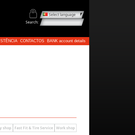
Select language
Search:
ISTÊNCIA
CONTACTOS
BANK account details
y shop
Fast Fit & Tire Service
Work shop