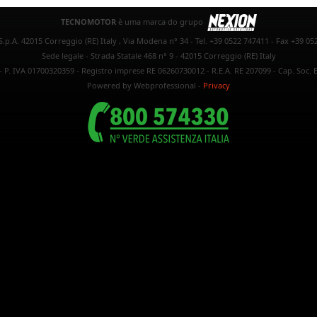
TECNOMOTOR
è uma marca do grupo
.p.A. 42015 Correggio (RE) Italy , Via Modena n° 34 - Tel. +39 0522 747411 - Fax +39 05
Sede legale - Strada Statale 468 n° 9 - 42015 Correggio (RE) Italy
- P. IVA 01700320359 - Registro imprese RE 06260730012 - R.E.A. RE 207099 - Cap. Soc. E
Powered by Webprofessional
-
Privacy