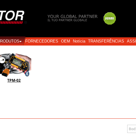
Login
PRODUTOS
FORNECEDORES
OEM
Notícia
TRANSFERÊNCIAS
ASS
TPM-02
Bod