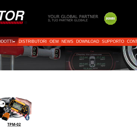
Login
ODOTTI
DISTRIBUTORI
OEM
NEWS
DOWNLOAD
SUPPORTO
CONT
TPM-02