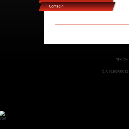
Contagiri
NEXION S
C. F. 06260730012 