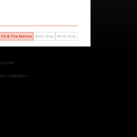
 Fit & Tire Service
Body shop
Work shop
22 631997
uro 10.000.000 i.v.