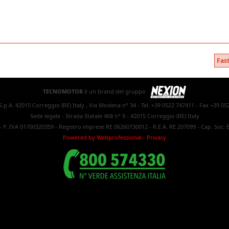
Fast
TECNOMOTOR
è un brand del gruppo
.p.A. 42015 Correggio (RE) Italy , Via Modena n° 34 - Tel. +39 0522 747411 - Fax +39 05
Sede legale - Strada Statale 468 n° 9 - 42015 Correggio (RE) Italy
- P. IVA 01700320359 - Registro imprese RE 06260730012 - R.E.A. RE 207099 - Cap. Soc. E
Powered by Webprofessional
-
Privacy