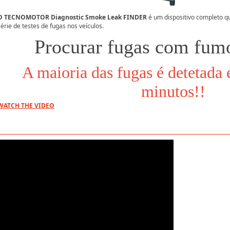
O TECNOMOTOR Diagnostic Smoke Leak FINDER
é um dispositivo completo qu
série de testes de fugas nos veículos.
Procurar fugas com fumo
A maioria das fugas é detetada
minutos!!
WATCH THE VIDEO