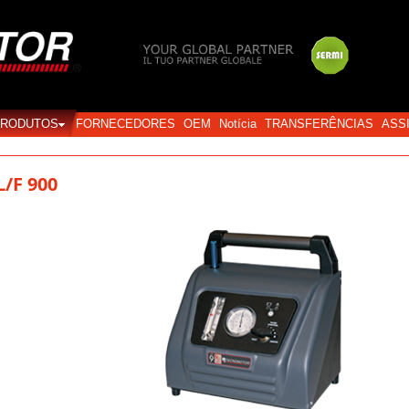
Login
PRODUTOS
FORNECEDORES
OEM
Notícia
TRANSFERÊNCIAS
ASS
L/F 900