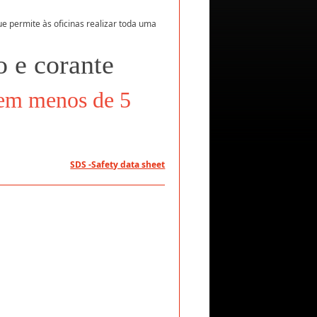
e permite às oficinas realizar toda uma
 e corante
 em menos de 5
SDS -Safety data sheet