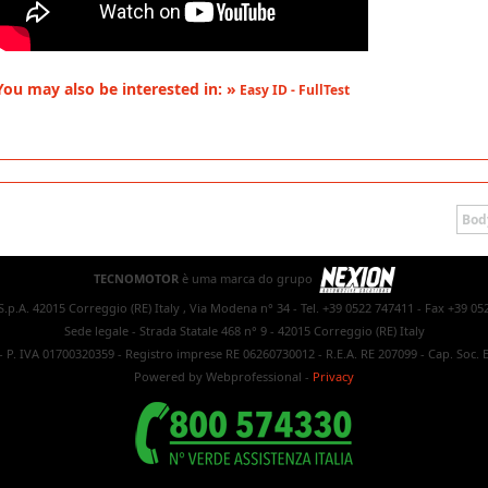
You may also be interested in: »
Easy ID - FullTest
Bod
TECNOMOTOR
è uma marca do grupo
.p.A. 42015 Correggio (RE) Italy , Via Modena n° 34 - Tel. +39 0522 747411 - Fax +39 05
Sede legale - Strada Statale 468 n° 9 - 42015 Correggio (RE) Italy
- P. IVA 01700320359 - Registro imprese RE 06260730012 - R.E.A. RE 207099 - Cap. Soc. E
Powered by Webprofessional
-
Privacy