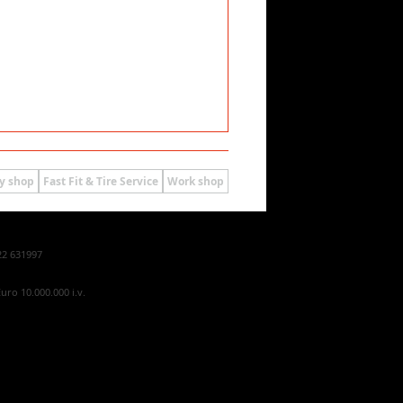
y shop
Fast Fit & Tire Service
Work shop
22 631997
uro 10.000.000 i.v.