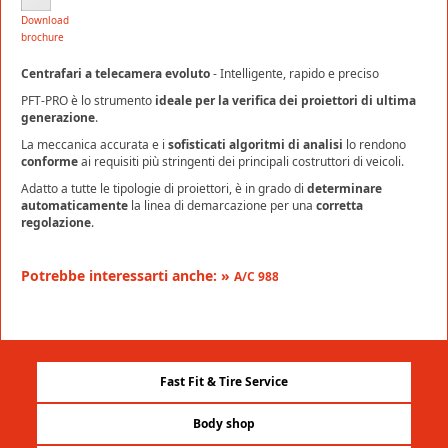
Download
brochure
Centrafari a telecamera evoluto
- Intelligente, rapido e preciso
PFT-PRO è lo strumento
ideale per la verifica dei proiettori
di ultima
generazione
.
La meccanica accurata e i
sofisticati algoritmi di analisi
lo rendono
conforme
ai requisiti più stringenti dei principali costruttori di veicoli.
Adatto a tutte le tipologie di proiettori, è in grado di
determinare
automaticamente
la linea di demarcazione per una
corretta
regolazione
.
Potrebbe interessarti anche: »
A/C 988
Fast Fit & Tire Service
Body shop