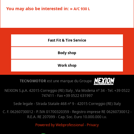
You may also be interested in: »
A/C 930 L
Fast Fit & Tire Service
Body shop
Work shop
TECNOMOTOR
est une marque du Groupe
NEXION S.p.A. 42015 Correggio (RE) Italy , Via Modena n° 34 - Tel. +39 0522
747411 - Fax +39 0522 631997
Sede legale - Strada Statale 468 n° 9 - 42015 Correggio (RE) Italy
C. F. 06260730012 - P. IVA 01700320359 - Registro imprese RE 06260730012 -
R.E.A. RE 207099 - Cap. Soc. Euro 10.000.000 i.v.
Powered by Webprofessional
-
Privacy