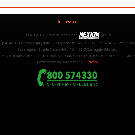
Impressum
TECNOMOTOR
its eine marke der
Group
.p.A. 42015 Correggio (RE) Italy , Via Modena n° 34 - Tel. +39 0522 747411 - Fax +39 05
Sede legale - Strada Statale 468 n° 9 - 42015 Correggio (RE) Italy
- P. IVA 01700320359 - Registro imprese RE 06260730012 - R.E.A. RE 207099 - Cap. Soc. E
Powered by Webprofessional
-
Privacy